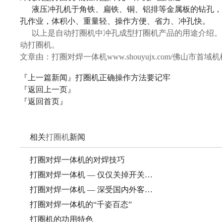
液压冲孔机于角铁、扁铁、铜、铝排等金属板的钻孔，
孔作业，体积小、重量轻、操作方便、省力、冲孔快。
以上是自动打圈机中冲孔成型打圈机产品的用途介绍。
动打圈机。
文章由：打圈对焊一体机www.shouyujx.com/佛山
『上一篇新闻』
打圈机正确操作方法要记牢
『返回上一页』
『返回首页』
相关
打圈机
新闻
打圈对焊一体机的对焊技巧
打圈对焊一体机 — 仅仅关掉开关…
打圈对焊一体机 — 深受国内外客…
打圈对焊一体机的“千姿百态”
打圈机的功用特色